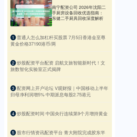
南宁配资公司 2026年沈阳二
手厨房设备回收优选指南：
东健二手厨具回收深度解析
​普通人怎么加杠杆买股票 7月5日香港金至尊
1
黄金价格37190港币/两
​炒股配资平台配资 启航文旅智能新时代！文
2
旅数智化实验室正式揭牌
​配资网上开户论坛 V观财报｜中国移动上半年
3
归母净利润增5% 中期派息每股2.75港元
​炒股配资时间 中国央行连续第9个月增持黄金
4
​股市行情资讯配资平台 青大附院完成胶东半
5