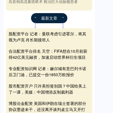
岛首例高流量搭桥术 救治巨大动脉瘤患者
最新文章
股配资平台 记者：曼联考虑引进霍尔，将其
视为卢克·肖长期接班人
合法配资平台排名 天空：FIFA想在10月前获
得42亿美元融资，加速启动世界杯衍生项目
专业配资知识网 记者：赫尔城有意巴列卡诺
后卫门迪，已提交一份1850万欧报价
股市配资开户 只许美拒签别国？中国给美上
了一课，美媒：中国增添反制裁利器
博股论金配资 美国和伊朗在瑞士签署的部分
协议墨迹未干，还没离开谈判桌立马又开打