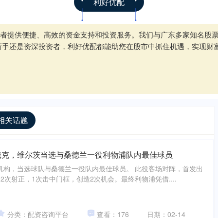
利好优配
者提供便捷、高效的资金支持和投资服务。我们与广东多家知名股
新手还是资深投资者，利好优配都能助您在股市中抓住机遇，实现财
相关话题
戴克，维尔茨当选与桑德兰一役利物浦队内最佳球员
机构，当选球队与桑德兰一役队内最佳球员。 此役客场对阵，首发出
2次射正，1次击中门框，创造2次机会。最终利物浦凭借....
分类：配资咨询平台
查看：176
日期：02-14