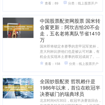
森纳与曼城的冠军之争非常激烈。剩下
查看：89
分类：线上股票开户
为数不多的比赛对....
中国股票配资网股票 国米转
会窗更新：阿坎吉恰20不会
走，五名老将离队节省1410
万
国米即将锁定本赛季的意甲冠军奖杯，
意大利杯比拼他们也是被认可对象，有
机会去实现本土赛事的双冠成就了。这
对齐沃来讲是个鼓励，虽然欧冠淘汰赛
查看：158
分类：线上股票开户
实在是发挥太差，不过对比....
全国炒股配资 哲凯赖什是
1986年以来，首位在欧冠半
决赛破门的瑞典球员
北京时间4月30日，欧冠半决赛首回合，