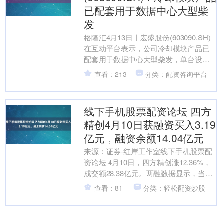
已配套用于数据中心大型柴
发
格隆汇4月13日丨宏盛股份(603090.SH)
在互动平台表示，公司冷却模块产品已
配套用于数据中心大型柴发，单台设备
具体配置的换热器类型、数量，通常需
查看：213
分类：配资咨询平台
根据客户机....
线下手机股票配资论坛 四方
精创4月10日获融资买入3.19
亿元，融资余额14.04亿元
来源：证券-红岸工作室线下手机股票配
资论坛 4月10日，四方精创涨12.36%，
成交额28.38亿元。两融数据显示，当日
四方精创获融资买入额3.19亿元，融资
查看：81
分类：轻松配资炒股
偿....