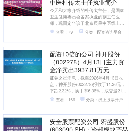
中医杜传太主任执业简介
今天和大家介绍的杜传太主任，是国家
卫生健康委员会备案执业的副主任医
师，现固定坐诊于北京辰星中医线上股
票配资公司，持有国家正规核发的中
查看：79
分类：配资咨询平台
医、中药双执业资格证书，同时....
配资10倍的公司 神开股份
（002278）4月13日主力资
金净卖出3937.81万元
证券之星消息，截至2026年4月13日收
盘，神开股份(002278)报收于11.36元，
下跌2.32%，换手率6.36%，成交量21.24
万手，成交额2.39亿....
查看：166
分类：线上股票开户
安全股票配资公司 宏盛股份
(603090.SH)：冷却模块产品