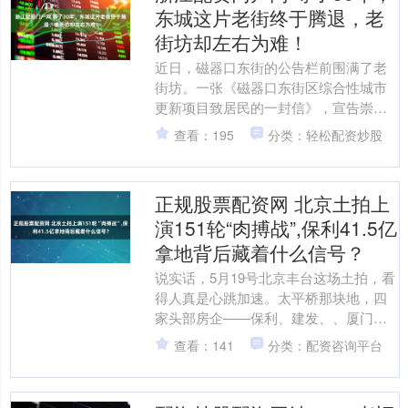
东城这片老街终于腾退，老
街坊却左右为难！
近日，磁器口东街的公告栏前围满了老
街坊。一张《磁器口东街区综合性城市
更新项目致居民的一封信》，宣告崇外 6
号地这场跨越近 30 年的等待浙江配资门
查看：195
分类：轻松配资炒股
户网，终于迎....
正规股票配资网 北京土拍上
演151轮“肉搏战”,保利41.5亿
拿地背后藏着什么信号？
说实话，5月19号北京丰台这场土拍，看
得人真是心跳加速。太平桥那块地，四
家头部房企——保利、建发、、厦门国
贸，跟拉锯战似的整整抢了151轮，最后
查看：141
分类：配资咨询平台
保利发展砸了41....