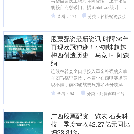
马德里竞技主场对阵阿森纳，上半场哲
凯赖什点射破门。据StatsFoot统计，哲
凯赖什成为自1986年以来全国炒股配
查看：171
分类：轻松配资炒股
资，首位....
股票配资最新资讯 时隔66年
再现欧冠神迹！小蜘蛛超越
梅西创造历史，马竞1-1阿森
纳
连续在转会窗口期投入重金补强的床单
军团马德里竞技，本赛季在西甲赛场表
现不佳，前33轮战罢只排名积分榜第
四，落后榜首的巴塞罗那25分，早早就
查看：94
分类：配资咨询平台
失去了冲击联赛冠军的希....
广西股票配资一览表 石头科
技一季度营收42.27亿元同比
增23.31%