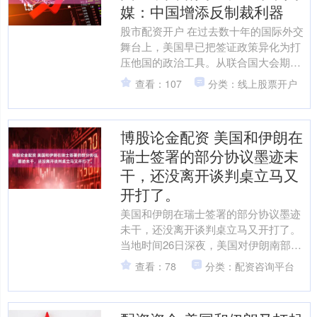
媒：中国增添反制裁利器
股市配资开户 在过去数十年的国际外交
舞台上，美国早已把签证政策异化为打
压他国的政治工具。从联合国大会期间
拖延发展中国家代表的签证审批，到毫
查看：107
分类：线上股票开户
无依据直接拒签他国官员....
博股论金配资 美国和伊朗在
瑞士签署的部分协议墨迹未
干，还没离开谈判桌立马又
开打了。
美国和伊朗在瑞士签署的部分协议墨迹
未干，还没离开谈判桌立马又开打了。
当地时间26日深夜，美国对伊朗南部港
口城市锡里克进行了空袭，重点打击了
查看：78
分类：配资咨询平台
伊朗的导弹与无人机储....