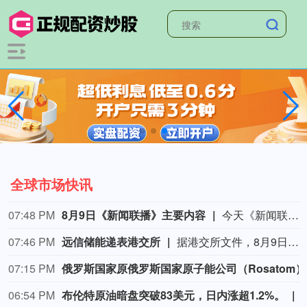
全球市场快讯
07:48 PM
8月9日《新闻联播》主要内容
今天《新闻联播》主要内容有：1.【新思想引领新征程】丰收背后的“稳”与“进”； 2.我国加快推进算力网建设； 3.我国加强对基础研究的长期稳定支持； 4.台风“白海豚”登陆 各地各部门全力应对； 5.7月份居民消费价格指数保持温和上涨； 6.我国加快自然资源“一张图”平台建设； 7.我国生态修复治理取得新成效； 8.【文化中国行】平遥古城活态保护焕发新光彩； 9.国内联播快讯： （1）我国地热资源直接利用规模稳居世界首位； （2）7月下旬全国在田蔬菜面积1.06亿亩 供应充足； （3）我国渤海首个千亿方大气田一期开发项目全面投产； （4）2026“百县对百校促就业行动”校地人才供需对接会举行； （5）第16届全国残疾人健身周活动启动； （6）《2026中国AI盛典》今晚总台央视综合频道播出； 10.伊朗称在美国接受其条件前不会重新开放霍尔木兹海峡： （1）伊媒称有证据显示 美军在对伊朗的军事行动中使用含磷弹药； （2）美媒称美“爱国者”导弹库存不足1700枚； 11.加拿大不列颠哥伦比亚省因林火快速蔓延进入紧急状态 大批居民撤离 美犹他州两处林火仍失控 消防直升机坠毁致两人死亡； 12.国际联播快讯： （1）俄驻日大使称日本谋“核”将招致反制； （2）保加利亚称境内爆炸无人机或来自乌克兰； （3）台风“白海豚”在日本和菲律宾引发灾情； （4）意大利埃特纳火山喷发影响机场航班。
07:46 PM
远信储能递表港交所
据港交所文件，8月9日，深圳市远信储能技术股份有限公司向港交所提交上市申请书，独家保荐人为招银国际。
07:15 PM
俄罗斯国家原
06:54 PM
布伦特原油暗盘突破83美元，日内涨超1.2%。