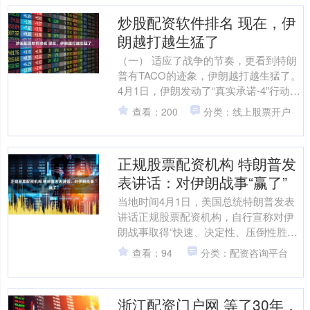
炒股配资软件排名 现在，伊
朗越打越生猛了
（一） 适应了战争的节奏，更看到特朗
普有TACO的迹象，伊朗越打越生猛了。
4月1日，伊朗发动了“真实承诺-4”行动第
89波攻势。 按照伊朗革命卫队的说法，
查看：200
分类：线上股票开户
伊朗....
正规股票配资机构 特朗普发
表讲话：对伊朗战事“赢了”
当地时间4月1日，美国总统特朗普发表
讲话正规股票配资机构，自行宣称对伊
朗战事取得“快速、决定性、压倒性胜
利”。美国对伊朗战事的核心战略目标“接
查看：94
分类：配资咨询平台
近完成”。 特朗普....
浙江配资门户网 等了30年，