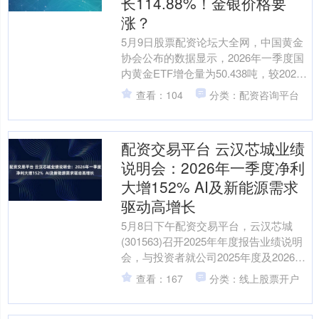
长114.88%！金银价格要
涨？
5月9日股票配资论坛大全网，中国黄金
协会公布的数据显示，2026年一季度国
内黄金ETF增仓量为50.438吨，较2025
年一季度增长114.88%；截至3月底，....
查看：104
分类：配资咨询平台
配资交易平台 云汉芯城业绩
说明会：2026年一季度净利
大增152% AI及新能源需求
驱动高增长
5月8日下午配资交易平台，云汉芯城
(301563)召开2025年年度报告业绩说明
会，与投资者就公司2025年度及2026年
第一季度经营业绩、业务发展、战略规
查看：167
分类：线上股票开户
划等....