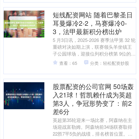
短线配资网站 随着巴黎圣日
耳曼爆冷2-2，马赛爆冷0-
3，法甲最新积分榜出炉
5 月3日讯，2025-2026 赛季法甲第 32 轮
重磅对决如期上演，联赛领头羊坐镇王
子公园球场，迎接位列积分榜第 9位的洛
里昂上门挑战。大巴黎本赛季统治力
查看：65
分类：轻松配资炒股
稳....
股票配资的公司官网 50场轰
入21球！哲凯赖什成为英超
第3人，争冠形势变了：前2
差6分
英超第35轮迎来一场比赛，阿森纳在主
场迎战富勒姆。阿森纳前34场联赛取得
22胜7平5负的战绩，排名榜首位置。阿