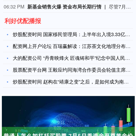
06:32 PM
新基金销售火爆 资金布局长期行情
尽管7月A股市场调整，但新发基金市场却呈现出冷暖反差，多只主动权益新品募集成绩亮眼。普通投资者踊跃认购新基金的背后，是不少基金经理对于当前科技行情长周期属性的深度研判，公募普遍判断AI产业浪潮不是短期主题炒作，科技浪潮的演绎周期也远不止半年。
利好优配播报
炒股配资时间 国家移民管理局：上半年出入境3.33亿人次 同
配资网上开户论坛 百瑞赢解读：江苏茶文化地理分布特征
大的配资公司 “丹青映烽火 匠魂铸和平”纪念中国人民抗日战争
股票配资平台网 王毅应约同海湾合作委员会轮值主席、巴林外交大
炒股配资时间 赵构在“靖康之变”之后，是如何成为南宋的第一位