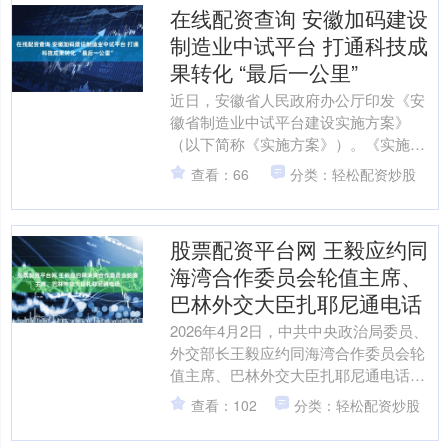
在线配资查询 安徽加码建设
制造业中试平台 打通科技成
果转化 “最后一公里”
近日，安徽省人民政府办公厅印发《安
徽省制造业中试平台建设实施方案》
（以下简称《实施方案》）。《实施方
案》明确，到2028年，安徽省将培育建
查看：66
分类：轻松配资炒股
设省级制造业中试平台3....
股票配资平台网 王毅应约同
海湾合作委员会轮值主席、
巴林外交大臣扎耶尼通电话
2026年4月2日，中共中央政治局委员、
外交部长王毅应约同海湾合作委员会轮
值主席、巴林外交大臣扎耶尼通电话。
扎耶尼介绍了中东局势最新进展和巴方
查看：102
分类：轻松配资炒股
立场，表示当前海....