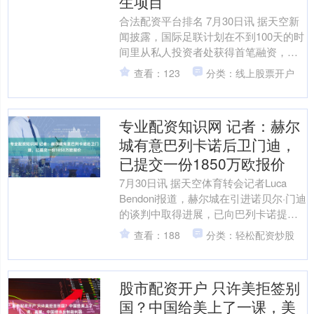
生项目
合法配资平台排名 7月30日讯 据天空新
闻披露，国际足联计划在不到100天的时
间里从私人投资者处获得首笔融资，加
速启动一项全新的世界杯衍生商业项
查看：123
分类：线上股票开户
目。 报道称，一....
专业配资知识网 记者：赫尔
城有意巴列卡诺后卫门迪，
已提交一份1850万欧报价
7月30日讯 据天空体育转会记者Luca
Bendoni报道，赫尔城在引进诺贝尔·门迪
的谈判中取得进展，已向巴列卡诺提交
一份1850万欧元的报价。 现年21岁的....
查看：188
分类：轻松配资炒股
股市配资开户 只许美拒签别
国？中国给美上了一课，美