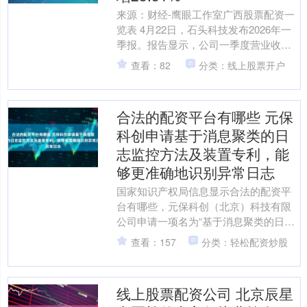
来源：财经-鹰眼工作室广西股票配资一
览表 4月22日，石头科技发布2026年一
季报。报告显示，公司一季度营业收入
为42.27亿元，同比增长23.31%；归母净
查看：82
分类：线上股票开户
利....
合法的配资平台有哪些 元保
科创申请基于消息聚类的日
志监控方法及装置专利，能
够更准确地识别异常日志
国家知识产权局信息显示合法的配资平
台有哪些，元保科创（北京）科技有限
公司申请一项名为“基于消息聚类的日志
监控方法及装置”的专利，公开号
查看：157
分类：轻松配资炒股
CN121901046A，....
线上股票配资公司 北京辰星