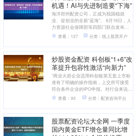
机遇！AI与先进制造要“下海”
海洋郑州配资公司，正成为我国稳就
业、促创业的全新“蓝海”。 6月16日，人
力资源社会保障部等四部门联合发布
《关于支持海洋经济发展促进就业创业
查看：127
分类：线上股票开户
的通知》（以下简称《....
炒股资金配资 科创板“1+6”改
革提升包容性激活“向新力”
“商业火箭企业适用科创板第五套上市标
准有了明确的操作指南，上交所可接受
符合条件企业的IPO申报。对行业来说，
这是一场及时雨。我们正加快推进IPO筹
查看：93
分类：配资咨询平台
备工作，期待借....
股票配资论坛大全网 一季度
国内黄金ETF增仓量同比增