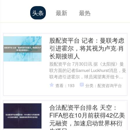
头条
最新
最热
股配资平台 记者：曼联考虑
引进霍尔，将其视为卢克·肖
长期接班人
股配资平台 7月30日讯 据《太阳报》曼
联方面的记者Samuel Luckhurst消息，曼
联考虑引进霍尔，球员渴望离开纽卡。
鉴于纽卡目前的混乱局面，曼联正在....
查看：193
分类：配资咨询平台
合法配资平台排名 天空：
FIFA想在10月前获得42亿美
元融资，加速启动世界杯衍