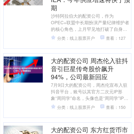
期
沙特阿拉伯大的配资公司，作为
OPEC+联盟中长期扮演产量纪律维护者
的核心角色，上月罕见地打破了自身承
诺，将石油产量提升至远超配额的水
分类：线上股票开户
查看：127
平。 根据国际能源署（IEA....
大的配资公司 周杰伦入驻抖
音引巨星传奇股价飙升
94%，公司最新回应
7月9日大的配资公司，周杰伦宣布入驻
抖音平台，账号以其官方二次元IP形
象“周同学”命名，头像也是“周同学”IP化
身，认证身份为歌手。受该消息的提
分类：线上股票开户
查看：150
振，“周杰伦概念....
大的配资公司 东方红货币市