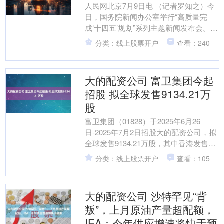
人民网北京7月9日电 （记者罗知之）今
日，国务院新闻办公室举行“高质量完
成‘十四五’规划”系列主题新闻发布会。国
家发展改革委主任郑栅洁表示，经济发
分类：线上股票开户
查看：240
展、科技进步的....
大的配资公司 富卫集团今起
招股 拟全球发售9134.21万
股
富卫集团（01828）于2025年6月26
日-2025年7月2日招股大的配资公司，拟
全球发售9134.21万股，其中香港发售占
10%，国际发售占90%，另有15....
分类：线上股票开户
查看：105
大的配资公司 沙特罕见“背
叛”，上月原油产量超配额，
IEA：今年供应增速将快于预