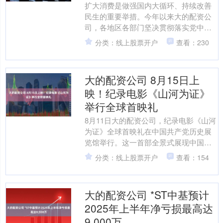
扩大消费是做强国内大循环、持续改善
民生的重要举措。今年以来大的配资公
司，各地区各部门坚决贯彻落实党中
央、国务院决策部署，积极推动提振消
分类：线上股票开户
查看：230
费专项行动，加力扩围实施消....
大的配资公司 8月15日上
映！纪录电影《山河为证》
举行全球首映礼
8月11日大的配资公司，纪录电影《山河
为证》全球首映礼在中国共产党历史展
览馆举行。这一首部全景式展现中国人
民14年抗战艰辛历程的纪录电影将于8月
分类：线上股票开户
查看：154
15日全国上映。....
大的配资公司 *ST中基预计
2025年上半年净亏损最高达
9,000万