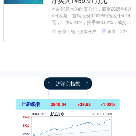
净买入1459.91万元
本站消息大的配资公司，截至2025年8月
4日收盘，首钢股份(000959)报收于4.14
元，上涨0.24%，换手率0.62%，成交量
40.09万手，成交额1.6....
分类：线上股票开户
查看：227
沪深京指数
上证综指
3940.04
+39.68
+1.02%