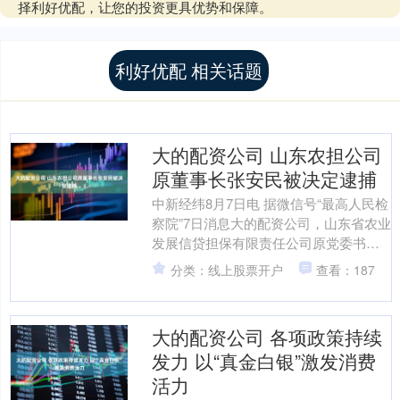
择利好优配，让您的投资更具优势和保障。
利好优配 相关话题
大的配资公司 山东农担公司
原董事长张安民被决定逮捕
中新经纬8月7日电 据微信号“最高人民检
察院”7日消息大的配资公司，山东省农业
发展信贷担保有限责任公司原党委书
记、董事长张安民涉嫌受贿一案，由山
分类：线上股票开户
查看：187
东省监察委员会调....
大的配资公司 各项政策持续
发力 以“真金白银”激发消费
活力