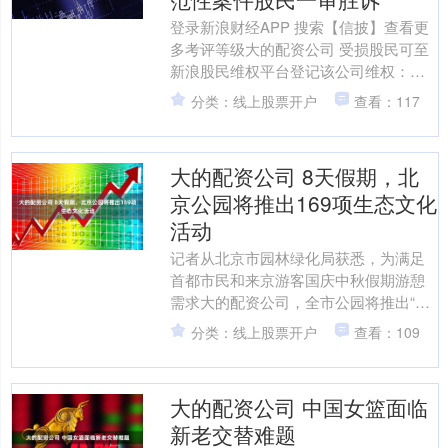
登录新浪财经APP 搜索【信披】查看更
多考评等级大的配资公司 受损股民可至
新浪股民维权平台登记该公司维权：
http://wq.finance.sina.com.....
分类：线上股票开户
查看：117
大的配资公司 8天假期，北
京公园将推出169项生态文化
活动
记者从北京市园林绿化局获悉，为满足
首都市民和来京游客国庆中秋假期游憩
需求大的配资公司，全市公园将推出“非
遗互动”“红色印记”“金秋市集”“文化传
分类：线上股票开户
查看：109
承”“自然教育”....
大的配资公司 中国女篮面临
新老交替难题