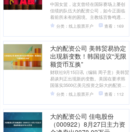
中国女篮，这支曾经在国际赛场上屡创
佳绩的队伍大的配资公司，如今正面临
着前所未有的困境。主教练宫鲁鸣透露
了其中的无奈：“人才主要集中在大学
分类：线上股票开户
查看：169
里，老队员难以发挥作用，....
大的配资公司 美韩贸易协定
出现新变数！韩国提议“无限
额货币互换”
财联社9月15日讯（编辑 周子意）美韩贸
易谈判正出现新的变数。美国在要求韩
国落实3500亿美元投资之际大的配资公
司，提出了新的要求，这让两国之间的
分类：线上股票开户
查看：112
货币互换讨论提....
大的配资公司 佳电股份
（000922）8月27日主力资
金净卖出2078.02万元