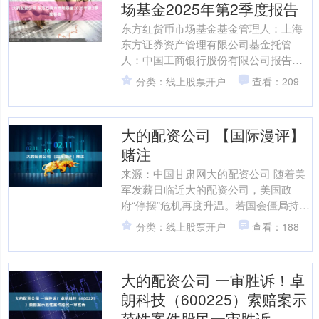
场基金2025年第2季度报告
东方红货币市场基金基金管理人：上海
东方证券资产管理有限公司基金托管
人：中国工商银行股份有限公司报告送
出日期：2025年7月10日东方红货币2025
分类：线上股票开户
查看：209
年第2季度报告....
大的配资公司 【国际漫评】
赌注
来源：中国甘肃网大的配资公司 随着美
军发薪日临近大的配资公司，美国政
府“停摆”危机再度升温。若国会僵局持
续，10月15日美军将面临现代史上首次
分类：线上股票开户
查看：188
大规模现役人员欠薪....
大的配资公司 一审胜诉！卓
朗科技（600225）索赔案示
范性案件股民一审胜诉