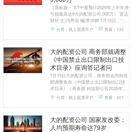
（原标题：*ST中基预计2025年上半年净
亏损最高达9大的配资公司,000万） 雷达
财经 文|冯秀语 编|李亦辉 7月15日，*ST
中基预计2025年上半年归属....
分类：线上股票开户
查看：133
大的配资公司 商务部就调整
《中国禁止出口限制出口技
术目录》应询答记者问
7月15日大的配资公司，商务部会同科技
部调整发布《中国禁止出口限制出口技
术目录》（商务部 科技部公告2025年28
号，以下简称《目录》）。商务部新闻
分类：线上股票开户
查看：207
发言人就《目....
大的配资公司 国家发改委：
人均预期寿命达79岁