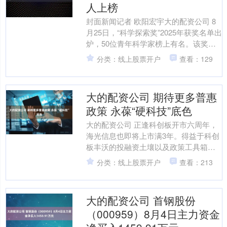
人上榜
封面新闻记者 欧阳宏宇大的配资公司 8
月25日，“科学探索奖”2025年获奖名单出
炉，50位青年科学家榜上有名。该奖项
面向基础科学和前沿技术领域，获奖者
分类：线上股票开户
查看：129
每人将在....
大的配资公司 期待更多普惠
政策 永葆“硬科技”底色
大的配资公司 正逢科创板开市六周年，
海光信息也即将上市满3年。得益于科创
板丰沃的投融资土壤以及政策工具箱，
海光信息近年来不断在公司治理能力、
分类：线上股票开户
查看：213
创新能力、竞争能力和....
大的配资公司 首钢股份
（000959）8月4日主力资金