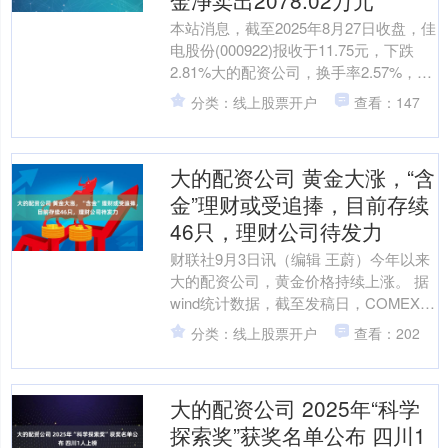
本站消息，截至2025年8月27日收盘，佳
电股份(000922)报收于11.75元，下跌
2.81%大的配资公司，换手率2.57%，成
交量15.07万手，成交额1....
分类：线上股票开户
查看：147
大的配资公司 黄金大涨，“含
金”理财或受追捧，目前存续
46只，理财公司待发力
财联社9月3日讯（编辑 王蔚）今年以来
大的配资公司，黄金价格持续上涨。 据
wind统计数据，截至发稿日，COMEX黄
金当日最高为3616.9美元/盎司，较年初
分类：线上股票开户
查看：202
上....
大的配资公司 2025年“科学
探索奖”获奖名单公布 四川1