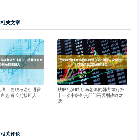
相关文章
记者：曼联考虑引进霍
炒股配资时间 马朝旭同韩方举行第
卢克·肖长期接班人
十一次中韩外交部门高级别战略对
话
相关评论