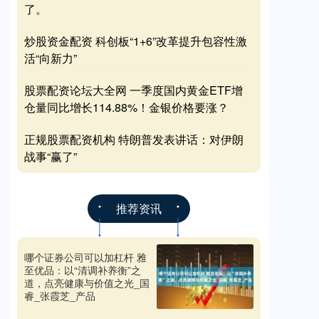
了。
炒股资金配资 科创板“1+6”改革提升包容性激
活“向新力”
股票配资论坛大全网 一季度国内黄金ETF增
仓量同比增长114.88%！金银价格要涨？
正规股票配资机构 特朗普发表讲话：对伊朗
战事“赢了”
推荐资讯
哪个证券公司可以加杠杆 雅
至优品：以“清调补养衡”之
道，点亮健康与价值之光_国
睿_张霞芝_产品