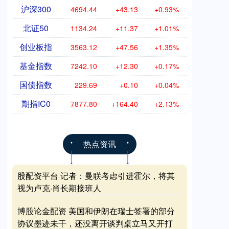
沪深300
4694.44
+43.13
+0.93%
北证50
1134.24
+11.37
+1.01%
创业板指
3563.12
+47.56
+1.35%
基金指数
7242.10
+12.30
+0.17%
国债指数
229.69
+0.10
+0.04%
期指IC0
7877.80
+164.40
+2.13%
热点资讯
股配资平台 记者：曼联考虑引进霍尔，将其
视为卢克·肖长期接班人
博股论金配资 美国和伊朗在瑞士签署的部分
协议墨迹未干，还没离开谈判桌立马又开打